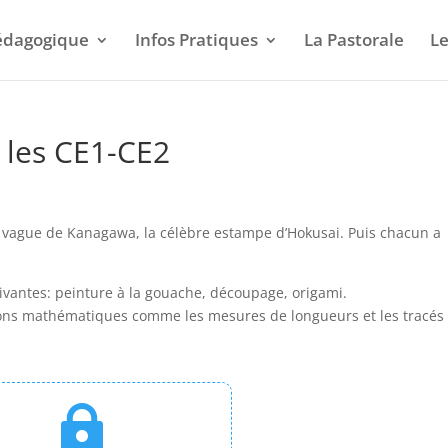
pédagogique
Infos Pratiques
La Pastorale
Le
 les CE1-CE2
e vague de Kanagawa, la célèbre estampe d’Hokusai.
Puis chacun a
uivantes: peinture à la gouache, découpage, origami.
ions mathématiques comme les mesures de longueurs et les tracés 
