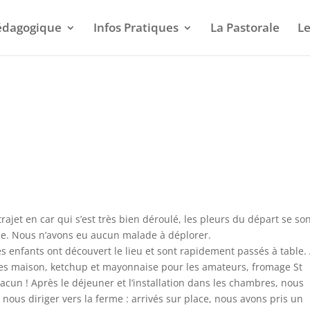
pédagogique
Infos Pratiques
La Pastorale
Le
jet en car qui s’est très bien déroulé, les pleurs du départ se so
ône. Nous n’avons eu aucun malade à déplorer.
s enfants ont découvert le lieu et sont rapidement passés à table.
oes maison, ketchup et mayonnaise pour les amateurs, fromage St
acun ! Après le déjeuner et l’installation dans les chambres, nous
nous diriger vers la ferme : arrivés sur place, nous avons pris un