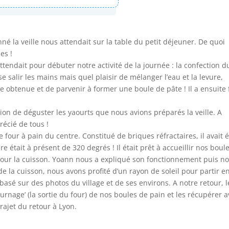
né la veille nous attendait sur la table du petit déjeuner. De quoi
es !
tendait pour débuter notre activité de la journée : la confection d
e salir les mains mais quel plaisir de mélanger l’eau et la levure,
te obtenue et de parvenir à former une boule de pâte ! Il a ensuite 
sion de déguster les yaourts que nous avions préparés la veille. A
écié de tous !
four à pain du centre. Constitué de briques réfractaires, il avait 
e était à présent de 320 degrés ! Il était prêt à accueillir nos boul
s pour la cuisson. Yoann nous a expliqué son fonctionnement puis n
 la cuisson, nous avons profité d’un rayon de soleil pour partir e
 basé sur des photos du village et de ses environs. A notre retour, l
ournage’ (la sortie du four) de nos boules de pain et les récupérer 
trajet du retour à Lyon.