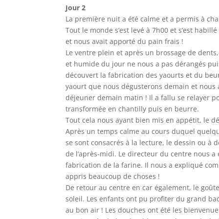
Jour 2
La première nuit a été calme et a permis à ch
Tout le monde s’est levé à 7h00 et s’est habill
et nous avait apporté du pain frais !
Le ventre plein et après un brossage de dents,
et humide du jour ne nous a pas dérangés puisq
découvert la fabrication des yaourts et du beur
yaourt que nous dégusterons demain et nous a
déjeuner demain matin ! Il a fallu se relayer 
transformée en chantilly puis en beurre.
Tout cela nous ayant bien mis en appétit, le dé
Après un temps calme au cours duquel quelque
se sont consacrés à la lecture, le dessin ou à 
de l’après-midi. Le directeur du centre nous a
fabrication de la farine. Il nous a expliqué co
appris beaucoup de choses !
De retour au centre en car également, le goûter
soleil. Les enfants ont pu profiter du grand ba
au bon air ! Les douches ont été les bienvenues