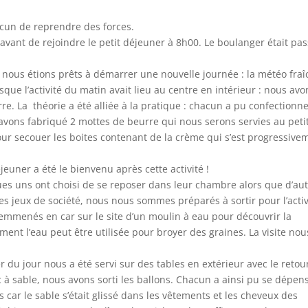
acun de reprendre des forces.
é avant de rejoindre le petit déjeuner à 8h00. Le boulanger était pa
 nous étions prêts à démarrer une nouvelle journée : la météo fra
ue l’activité du matin avait lieu au centre en intérieur : nous avo
re. La théorie a été alliée à la pratique : chacun a pu confectionn
vons fabriqué 2 mottes de beurre qui nous serons servies au peti
pour secouer les boites contenant de la crème qui s’est progressive
jeuner a été le bienvenu après cette activité !
s uns ont choisi de se reposer dans leur chambre alors que d’au
des jeux de société, nous nous sommes préparés à sortir pour l’activ
 emmenés en car sur le site d’un moulin à eau pour découvrir la
mment l’eau peut être utilisée pour broyer des graines. La visite nou
 du jour nous a été servi sur des tables en extérieur avec le retou
c à sable, nous avons sorti les ballons. Chacun a ainsi pu se dépen
 car le sable s’était glissé dans les vêtements et les cheveux des