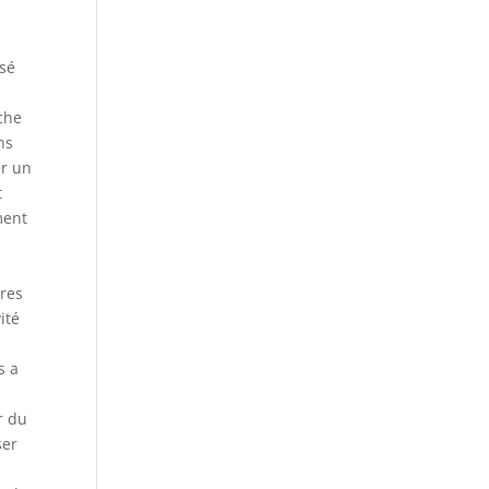
ssé
îche
ns
er un
t
ment
tres
ité
s a
r du
ser