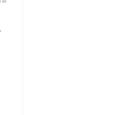
p de
a