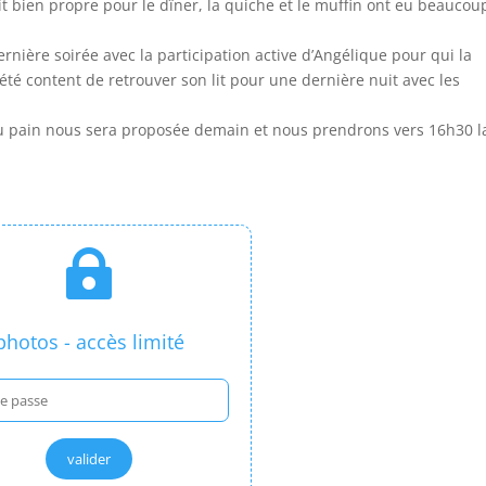
t bien propre pour le dîner, la quiche et le muffin ont eu beaucou
rnière soirée avec la participation active d’Angélique pour qui la
té content de retrouver son lit pour une dernière nuit avec les
 du pain nous sera proposée demain et nous prendrons vers 16h30 l

photos - accès limité
valider