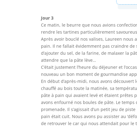
Jour 3
Ce matin, le beurre que nous avions confection
rendre les tartines particulièrement savoureus
Après avoir bouclé nos valises, Laureen nous at
pain. Il ne fallait évidemment pas craindre de s
d’ajouter du sel, de la farine, de malaxer la pâ
attendre que la pâte lève…
C’était justement l’heure du déjeuner et l’occa
nouveau un bon moment de gourmandise appr
En début d’après-midi, nous avons découvert le 
chauffé au bois toute la matinée, sa températur
pâte à pain qui avaient levé et étaient prête
avons enfourné nos boules de pâte. Le temps de
promenade. Il s’agissait d’un petit jeu de piste
pain était cuit. Nous avons pu assister au ‘déf
de retrouver le car qui nous attendait pour le 